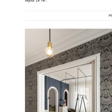
séjour. Le 1er…
Pl