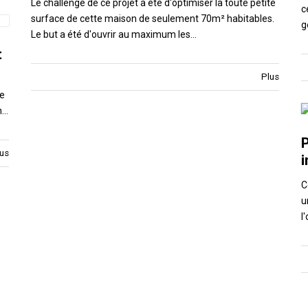
Le challenge de ce projet a été d'optimiser la toute petite
c
surface de cette maison de seulement 70m² habitables.
g
Le but a été d'ouvrir au maximum les…
t
Plus
le
n…
Projet d’aménagement et décoration
us
i
de locaux professionnels
C
Ce projet de rénovation d'un local professionnel existant
u
visait à offrir aux nouveaux occupants un espace ouvert
l
n
tout en garantissant le confort d'usage de bureaux
séparés. Le…
uve
Plus
s