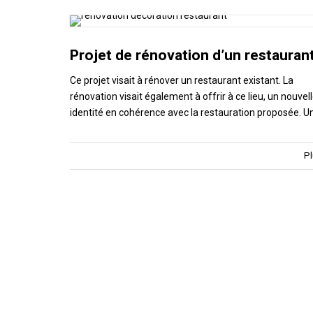
Projet de rénovation d’un restauran
Ce projet visait à rénover un restaurant existant. La
rénovation visait également à offrir à ce lieu, un nouvel
identité en cohérence avec la restauration proposée. U
Pl
Projet de construction d’une maiso
individuelle neuve
Ce projet de construction d'une maison individuelle ne
d'environ 160m² visait à compenser l'orientation du
terrain au nord de la maison par des ouvertures cadrée